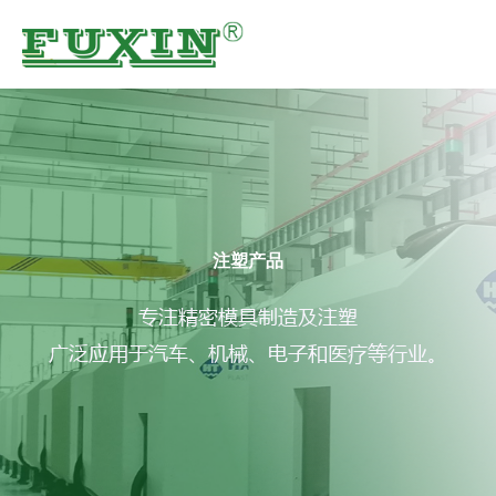
精密注塑
跳
至
内
容
注塑产品
专注精密模具制造及注塑
广泛应用于汽车、机械、电子和医疗等行业。