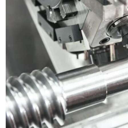
加
工
外
壳
标
准