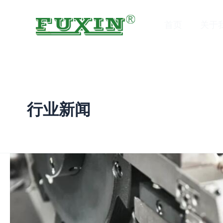
跳
至
首页
关于
内
容
行业新闻
不
锈
钢
cnc